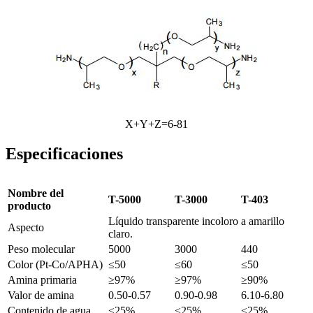
X+Y+Z=6-81
Especificaciones
Nombre del
T-5000
T-3000
T-403
producto
Líquido transparente incoloro a amarillo
Aspecto
claro.
Peso molecular
5000
3000
440
Color (Pt-Co/APHA)
≤50
≤60
≤50
Amina primaria
≥97%
≥97%
≥90%
Valor de amina
0.50-0.57
0.90-0.98
6.10-6.80
Contenido de agua
≤25%
≤25%
≤25%