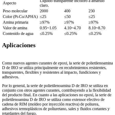
Líquido transparente incoloro a amarillo
Aspecto
claro.
Peso molecular
2000
400
230
Color (Pt-Co/APHA)
≤25
≤50
≤25
Amina primaria
≥97%
≥97%
≥97%
Valor de amina
0.95~1.05
4.10~4.70
8.10~8.70
Contenido de agua
≤0.25%
≤0.25%
≤0.25%
Aplicaciones
Como nuevos agentes curantes de epoxi, la serie de polietilenoamina
D de IRO se utiliza principalmente en recubrimientos resistentes,
transparentes, flexibles y resistentes al impacto, fundiciones y
adhesivos.
Por lo general, la serie de polietilenoamina D de IRO se utiliza en
conjunto con otros agentes curantes, contribuyendo a la flexibilidad
del producto final. En cuanto a las aplicaciones no epoxi, la serie de
polietilenoamina D de IRO se utiliza como extensor efectivo de
cadena de RIM (moldeo por inyección reactiva) de poliurea,
adhesivos termoplásticos de poliuretano, sales y fluidos cortantes y
retardantes del fuego.