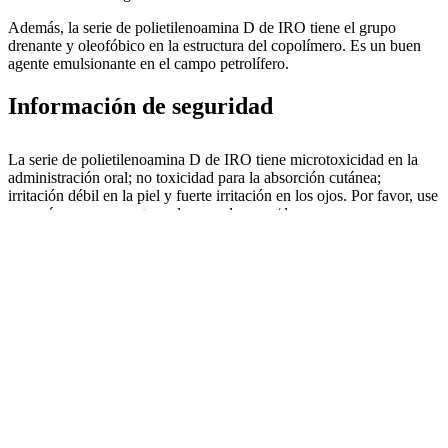
Además, la serie de polietilenoamina D de IRO tiene el grupo
drenante y oleofóbico en la estructura del copolímero. Es un buen
agente emulsionante en el campo petrolífero.
Información de seguridad
La serie de polietilenoamina D de IRO tiene microtoxicidad en la
administración oral; no toxicidad para la absorción cutánea;
irritación débil en la piel y fuerte irritación en los ojos. Por favor, use
una máscara para proteger la cara al cargar/descargar.
Si entra accidentalmente en contacto con los ojos, es necesario lavar
con agua durante al menos 5 minutos y realizar la observación
médica necesaria. Lave con agua y jabón a tiempo si entra en
contacto con la piel.
Almacenamiento
Un año en una habitación sombreada.
Embalaje