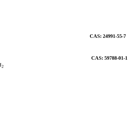
CAS: 24991-55-7
CAS: 59788-01-1
H
2
CAS: 27252-80-8
CAS: 111-45-5
CAS: 26570-48-