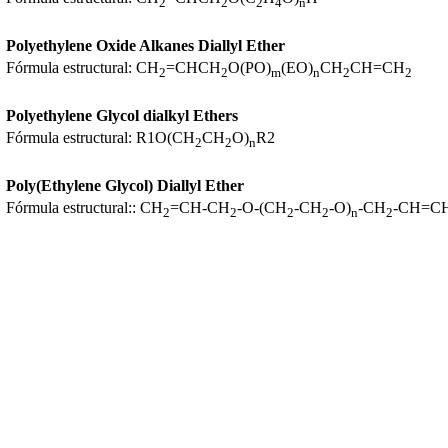
2
2
2
4
n
Polyethylene Oxide Alkanes Diallyl Ether
Fórmula estructural: CH
=CHCH
O(PO)
(EO)
CH
CH=CH
2
2
m
n
2
2
Polyethylene Glycol dialkyl Ethers
Fórmula estructural: R1O(CH
CH
O)
R2
2
2
n
Poly(Ethylene Glycol) Diallyl Ether
Fórmula estructural:: CH
=CH-CH
-O-(CH
-CH
-O)
-CH
-CH=C
2
2
2
2
n
2
Polyethylene Glycol Allyl Methyl Ether
Fórmula estructural: CH
=CHCH
O(CH
CH
O)
CH
2
2
2
2
n
3
Ethylene Glycol Monoallyl Ether
Fórmula estructural: CH
=CH-CH
-O-CH
-CH
OH
2
2
2
2
Polyethylene Glycol DiAcrylate (PEGDA)
Fórmula estructural: CH
=CHCO(CH
CH
O)
OCCH=CH
2
2
2
n
2