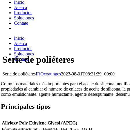
Inicio
Acerca
Productos
Soluciones
Contate
Inicio
Acerca
Productos
Soluciones
Serie de poliéteres
Contate
Serie de poliéteres
IROcoatinges
2023-08-01T08:31:29+00:00
Como los materiales más importantes para el aceite de silicona modifica
propiedades al cambiar el número de enlaces de aceite de silicona, la 
como emulsionante, agente humectante, agente desespumante, desemulsi
Principales tipos
Allyloxy Poly Ethylene Glycol (APEG)
Fórmula estructural: CH
=CHCH
O(C
H
O)
H