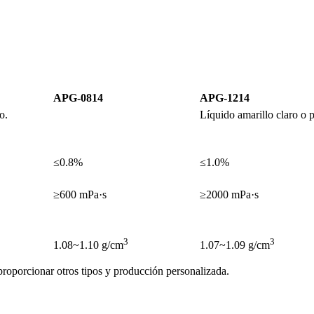
APG-0814
APG-1214
o.
Líquido amarillo claro o p
≤0.8%
≤1.0%
≥600 mPa·s
≥2000 mPa·s
3
3
1.08~1.10 g/cm
1.07~1.09 g/cm
proporcionar otros tipos y producción personalizada.