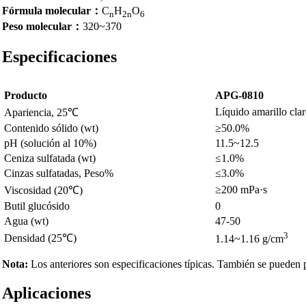
Fórmula molecular：
C
H
O
n
2n
6
Peso molecular：
320~370
Especificaciones
Producto
APG-0810
Líquido amarillo clar
Apariencia, 25℃
Contenido sólido (wt)
≥50.0%
pH (solución al 10%)
11.5~12.5
Ceniza sulfatada (wt)
≤1.0%
Cinzas sulfatadas, Peso%
≤3.0%
≥200 mPa·s
Viscosidad (20℃)
Butil glucósido
0
Agua (wt)
47-50
3
Densidad (25℃)
1.14~1.16 g/cm
Nota:
Los anteriores son especificaciones típicas. También se pueden 
Aplicaciones