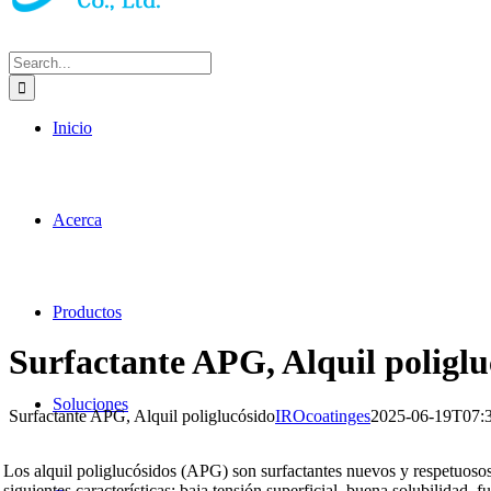
Search
for:
Inicio
Acerca
Productos
Surfactante APG, Alquil poliglu
Soluciones
Surfactante APG, Alquil poliglucósido
IROcoatinges
2025-06-19T07:
Los alquil poliglucósidos (APG) son surfactantes nuevos y respetuosos
siguientes características: baja tensión superficial, buena solubilidad, 