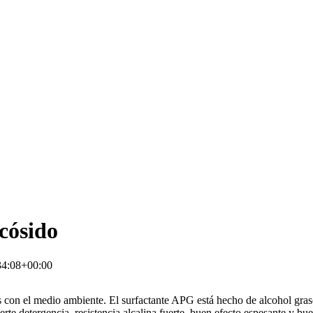
cósido
34:08+00:00
 con el medio ambiente. El surfactante APG está hecho de alcohol graso
fuerte detergencia, resistencia alcalina fuerte, buen efecto espesante y b