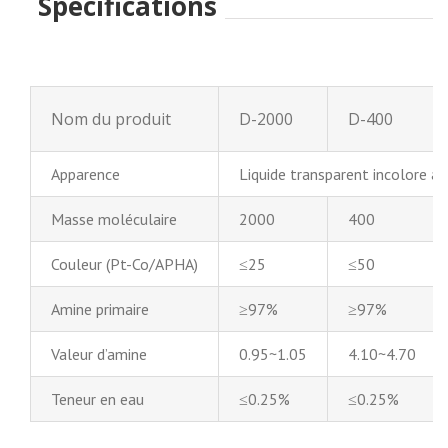
Spécifications
Nom du produit
D-2000
D-400
Apparence
Liquide transparent incolore à 
Masse moléculaire
2000
400
Couleur (Pt-Co/APHA)
≤25
≤50
Amine primaire
≥97%
≥97%
Valeur d’amine
0.95~1.05
4.10~4.70
Teneur en eau
≤0.25%
≤0.25%