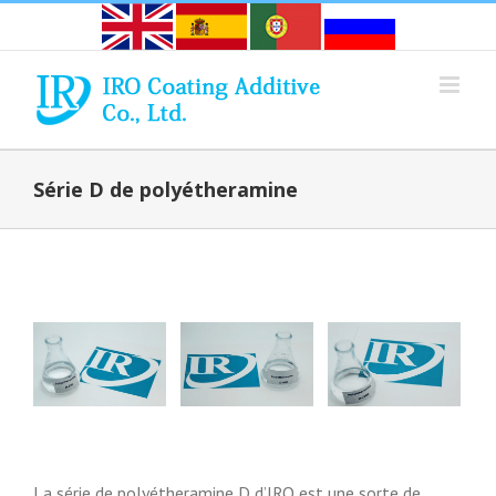
Skip
to
content
Série D de polyétheramine
La série de polyétheramine D d’IRO est une sorte de