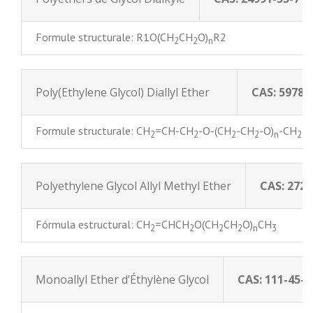
Formule structurale: R1O(CH
CH
O)
R2
2
2
n
Poly(Ethylene Glycol) Diallyl Ether
CAS: 59788
Formule structurale: CH
=CH-CH
-O-(CH
-CH
-O)
-CH
-
2
2
2
2
n
2
Polyethylene Glycol Allyl Methyl Ether
CAS: 2725
Fórmula estructural: CH
=CHCH
O(CH
CH
O)
CH
2
2
2
2
n
3
Monoallyl Ether d’Éthylène Glycol
CAS: 111-45-5