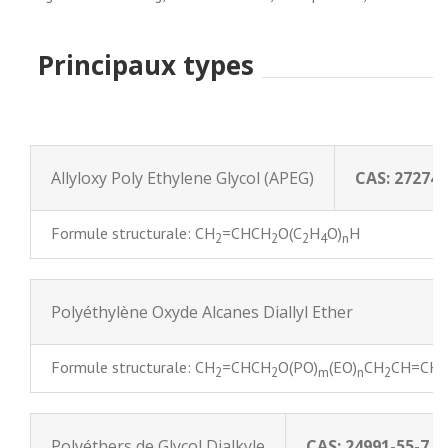
Principaux types
Allyloxy Poly Ethylene Glycol (APEG)
CAS: 27274-
Formule structurale: CH
=CHCH
O(C
H
O)
H
2
2
2
4
n
Polyéthylène Oxyde Alcanes Diallyl Ether
Formule structurale: CH
=CHCH
O(PO)
(EO)
CH
CH=CH
2
2
m
n
2
2
Polyéthers de Glycol Dialkyle
CAS: 24991-55-7