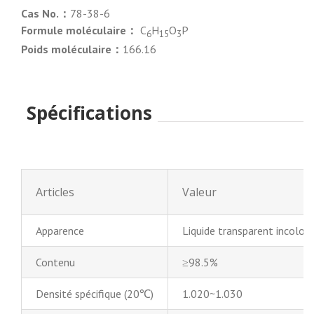
Cas No.：
78-38-6
Formule moléculaire：
C
H
O
P
6
15
3
Poids moléculaire：
166.16
Spécifications
Articles
Valeur
Apparence
Liquide transparent incolore
Contenu
≥98.5%
Densité spécifique (20℃)
1.020~1.030